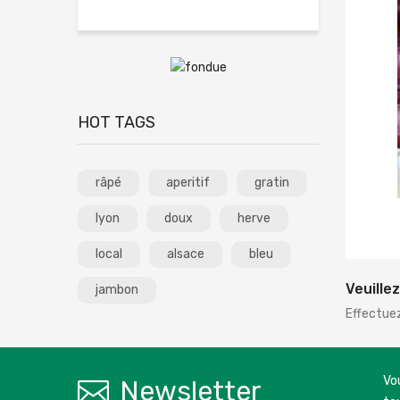
HOT TAGS
râpé
aperitif
gratin
lyon
doux
herve
local
alsace
bleu
Veuille
jambon
Effectue
Vo
Newsletter