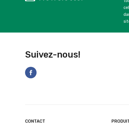
to
ce
dan
sit
Suivez-nous!
CONTACT
PRODUI