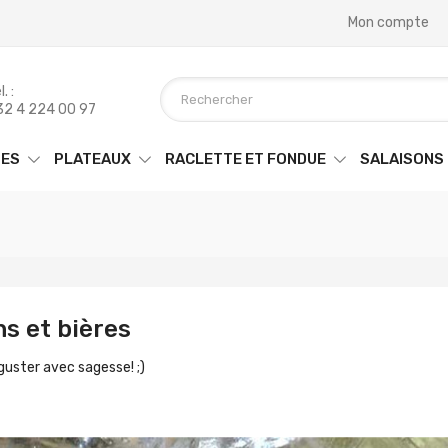
Mon compte
. :
32 4 224 00 97
ES
PLATEAUX
RACLETTE ET FONDUE
SALAISONS
ns et bières
guster avec sagesse! ;)