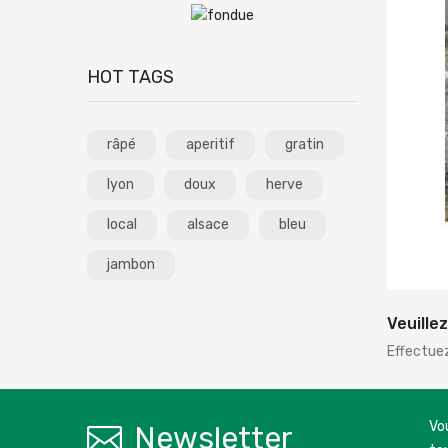
HOT TAGS
râpé
aperitif
gratin
lyon
doux
herve
local
alsace
bleu
jambon
Veuille
Effectue
Vo
Newsletter