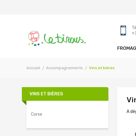
Tél
+
FROMAG
Accueil
Accompagnements
Vins et bières
VINS ET BIÈRES
Vi
A dé
Corse