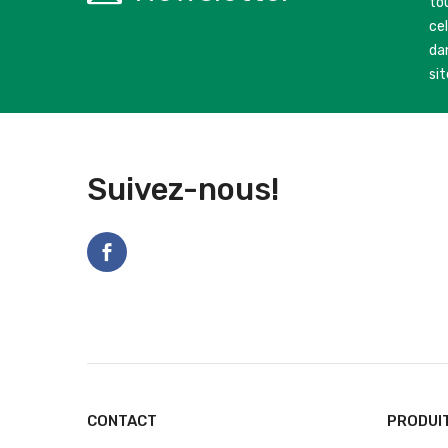
to
ce
dan
sit
Suivez-nous!
CONTACT
PRODUI