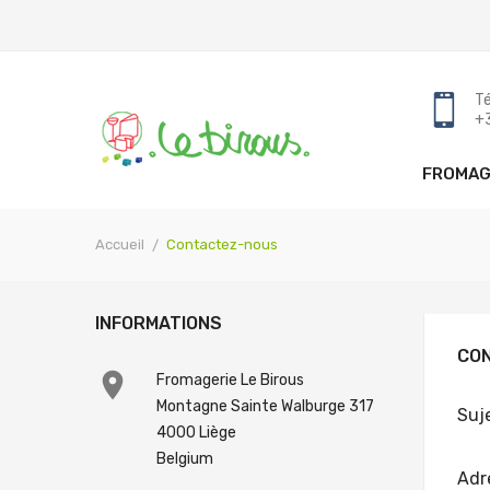
Tél
+
FROMAG
Accueil
Contactez-nous
INFORMATIONS
CO

Fromagerie Le Birous
Montagne Sainte Walburge 317
Suj
4000 Liège
Belgium
Adr