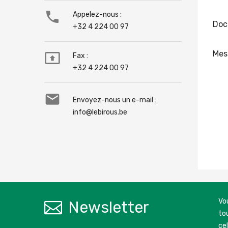

Appelez-nous :
Doc
+32 4 224 00 97
Mes

Fax :
+32 4 224 00 97

Envoyez-nous un e-mail :
info@lebirous.be
Vo
Newsletter
to
ce