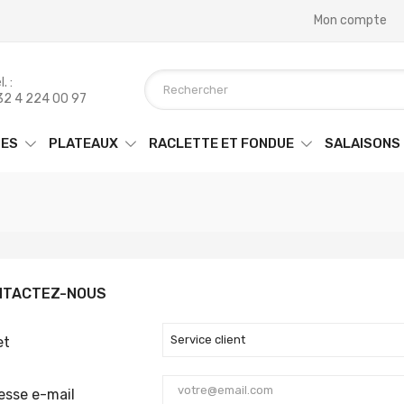
Mon compte
. :
32 4 224 00 97
ES
PLATEAUX
RACLETTE ET FONDUE
SALAISONS
NTACTEZ-NOUS
et
esse e-mail