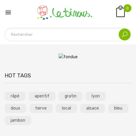
0

HOT TAGS
râpé
aperitif
gratin
lyon
doux
herve
local
alsace
bleu
jambon