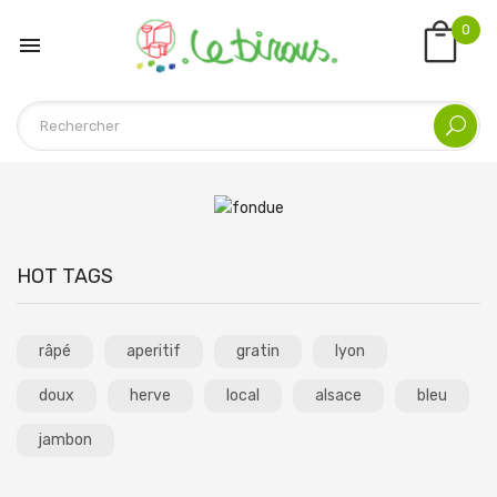
0

HOT TAGS
râpé
aperitif
gratin
lyon
doux
herve
local
alsace
bleu
jambon