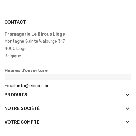
CONTACT
Fromagerie Le Birous Liège
Montagne Sainte Walburge 317
4000 Liège
Belgique
Heures d'ouverture
Email:
info@lebirous.be
keyboard_arrow_down
PRODUITS
keyboard_arrow_down
NOTRE SOCIÉTÉ

VOTRE COMPTE