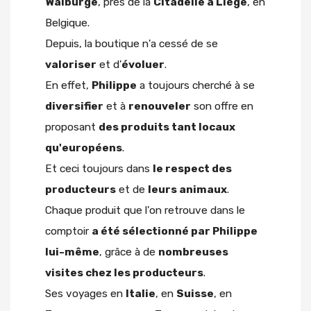
Walburge
, près de la
Citadelle à Liège
, en
Belgique.
Depuis, la boutique n'a cessé de se
valoriser
et d'
évoluer
.
En effet,
Philippe
a toujours cherché à se
diversifier
et à
renouveler
son offre en
proposant
des produits tant locaux
qu'européens
.
Et ceci toujours dans
le respect des
producteurs
et de
leurs animaux
.
Chaque produit que l'on retrouve dans le
comptoir
a été sélectionné par Philippe
lui-même
, grâce à de
nombreuses
visites chez les producteurs
.
Ses voyages en
Italie
, en
Suisse
, en