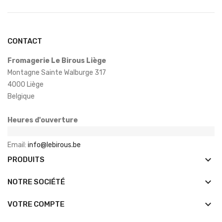
CONTACT
Fromagerie Le Birous Liège
Montagne Sainte Walburge 317
4000 Liège
Belgique
Heures d'ouverture
Email:
info@lebirous.be
keyboard_arrow_down
PRODUITS
keyboard_arrow_down
NOTRE SOCIÉTÉ

VOTRE COMPTE